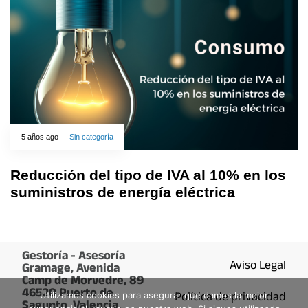
5 años ago
Sin categoría
Reducción del tipo de IVA al 10% en los
suministros de energía eléctrica
Gestoría - Asesoría
Aviso Legal
Gramage, Avenida
Camp de Morvedre, 89
46520 Puerto de
Utilizamos cookies para asegurar que damos la mejor
Política de privacidad
Sagunto, Valencia.