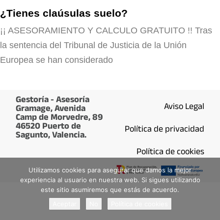
¿Tienes claúsulas suelo?
¡¡ ASESORAMIENTO Y CALCULO GRATUITO !! Tras
la sentencia del Tribunal de Justicia de la Unión
Europea se han considerado
Gestoría - Asesoría
Aviso Legal
Gramage, Avenida
Camp de Morvedre, 89
46520 Puerto de
Política de privacidad
Sagunto, Valencia.
Política de cookies
Utilizamos cookies para asegurar que damos la mejor
experiencia al usuario en nuestra web. Si sigues utilizando
este sitio asumiremos que estás de acuerdo.
Aceptar
No
Política de cookies